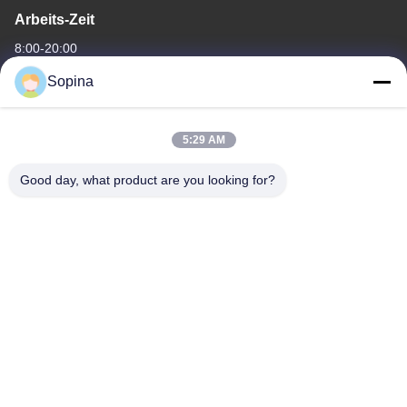
Arbeits-Zeit
8:00-20:00
Sopina
Unsere Adresse
Adresse des Unternehmens
5:29 AM
Nr. 61 Industriezone Pingxi, Stadt Huashan, Bezirk Huadu,
Guangzhou, 510880,China
Good day, what product are you looking for?
Fabrik-Adresse
Nr. 61 Industriezone Pingxi, Stadt Huashan, Bezirk Huadu,
Guangzhou, 510880,China
Telefon
86-13539447986