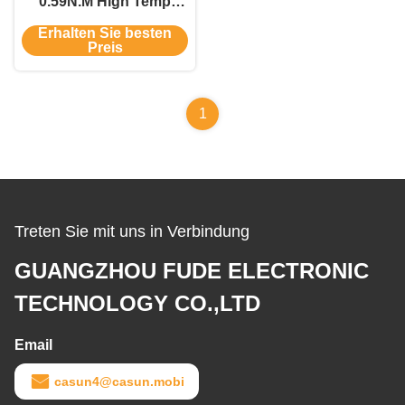
0.59N.M High Temp
Stepper 2 Phase 2.8A
Erhalten Sie besten
CER ROHS
Preis
1
Treten Sie mit uns in Verbindung
GUANGZHOU FUDE ELECTRONIC
TECHNOLOGY CO.,LTD
Email
casun4@casun.mobi