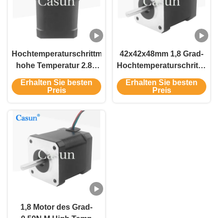
Hochtemperaturschrittmotor-
42x42x48mm 1,8 Grad-
hohe Temperatur 2.8V
Hochtemperaturschrittmot
0.59N.M DC 2.8A NEMA
0.59N.M 2.8A CER
Erhalten Sie besten
Erhalten Sie besten
17
ROHS
Preis
Preis
1,8 Motor des Grad-