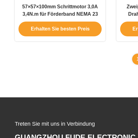
57×57×100mm Schrittmotor 3,0A
Zwei
3,4N.m für Förderband NEMA 23
Dra
NEMA
Erhalten Sie besten Preis
Er
Treten Sie mit uns in Verbindung
GUANGZHOU FUDE ELECTRONIC