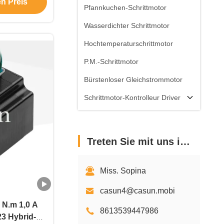
en Preis
Pfannkuchen-Schrittmotor
Wasserdichter Schrittmotor
Hochtemperaturschrittmotor
P.M.-Schrittmotor
Bürstenloser Gleichstrommotor
Schrittmotor-Kontrolleur Driver
Schrittmotor-Zusätze
Treten Sie mit uns in Verbindung
Miss. Sopina
casun4@casun.mobi
9 N.m 1,0 A
8613539447986
3 Hybrid-