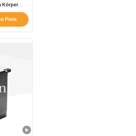
m Körper
,8A für
en Preis
ne