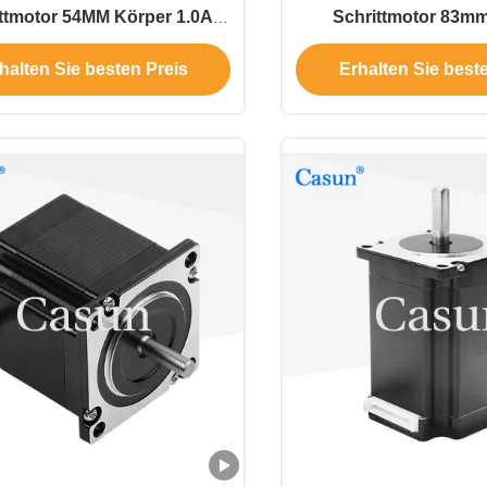
ttmotor 54MM Körper 1.0A
Schrittmotor 83m
Druckmaschine
Hochdrehmoment 2
halten Sie besten Preis
Erhalten Sie best
Textilmaschi