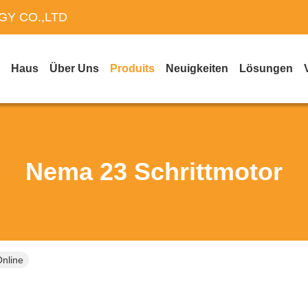
Y CO.,LTD
Haus
Über Uns
Produits
Neuigkeiten
Lösungen
Nema 23 Schrittmotor
nline