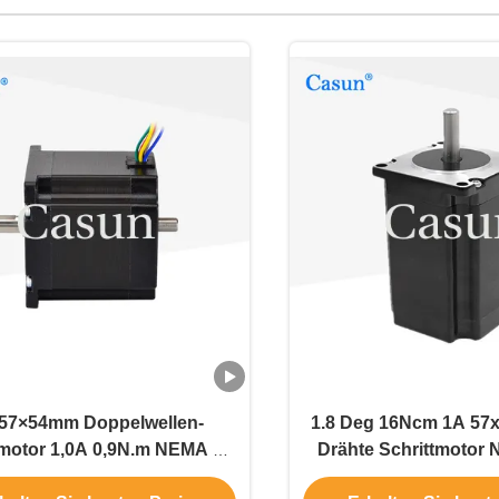
57×54mm Doppelwellen-
1.8 Deg 16Ncm 1A 57
tmotor 1,0A 0,9N.m NEMA 23
Drähte Schrittmotor 
 Präzisionsinstrumenten
die mechanische Auto