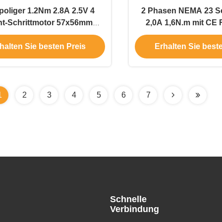
poliger 1.2Nm 2.8A 2.5V 4
2 Phasen NEMA 23 Sc
ht-Schrittmotor 57x56mm
2,0A 1,6N.m mit CE
 23 für Automatisierung
halten Sie besten Preis
Erhalten Sie best
1
2
3
4
5
6
7
Schnelle
Verbindung