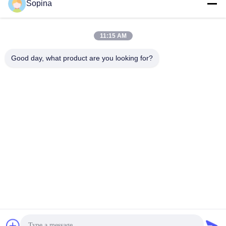
Sopina
Unsere Adresse
Adresse des Unternehmens
11:15 AM
Nr. 61 Industriezone Pingxi, Stadt Huashan, Bezirk Huadu,
Guangzhou, 510880,China
Good day, what product are you looking for?
Fabrik-Adresse
Nr. 61 Industriezone Pingxi, Stadt Huashan, Bezirk Huadu,
Guangzhou, 510880,China
Telefon
86-13539447986
Gute Qualität Chinas Hybrid-Schrittmotor Lieferant. Copyright-©
2023-2026 GUANGZHOU FUDE ELECTRONIC TECHNOLOGY
CO.,LTD . Alle Rechte vorbehalten.
Datenschutz-Bestimmungen
|
Sitemap