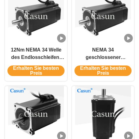
12Nm NEMA 34 Welle
NEMA 34
des Endlosschleifen-
geschlossener
Motor-1000CPR 86 CNC
Schleifer-Hybrid-CNC-
Erhalten Sie besten
Erhalten Sie besten
Schrittmotor-34mm
Schrittmotor 12N.M
Preis
Preis
150mm Länge mit
Encoder