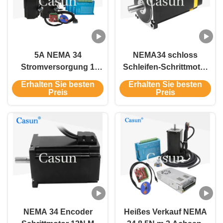
5A NEMA 34
NEMA34 schloss
Stromversorgung 1
Schleifen-Schrittmotor
Mach3 der
86X86mm 8.5Nm 3.24V
Erhalten Sie besten
Erhalten Sie besten
Endlosschleifen-
DC 6A für CNC
Preis
Preis
Schrittmotor-
Ausrüstungs-4 des
Motor4 des Fahrer-4
NEMA 34 Encoder
Heißes Verkauf NEMA