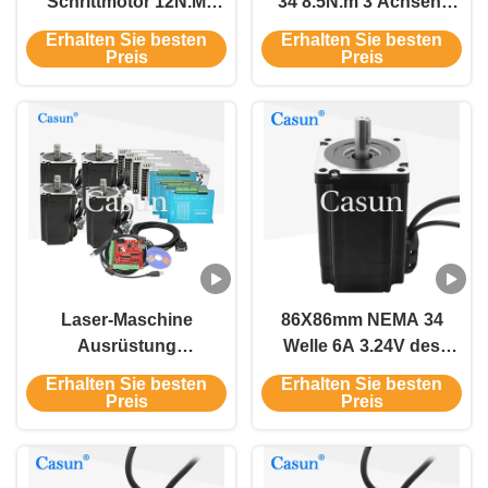
Schrittmotor 12N.M
34 8.5N.m 3 Achsen-
Großes
Endlosschleifen-
Erhalten Sie besten
Erhalten Sie besten
Haltedrehmoment
Schrittmotor-
Preis
Preis
Schließschleifen-
Ausrüstungen mit
Schrittmotor für CNC
magnetischem Kodierer
für CNC-Maschinen
Laser-Maschine
86X86mm NEMA 34
Ausrüstung
Welle 6A 3.24V des
86x86x107mm 4.5N.M
Endlosschleifen-
Erhalten Sie besten
Erhalten Sie besten
Endlosschleifen-
Motorhbs86h 8.5Nm
Preis
Preis
Schrittmotor Kit Driver
37mm DC
P.S. Mach3 NEMA 34