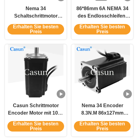
Nema 34
86*86mm 6A NEMA 34
Schaltschrittmotor
des Endlosschleifen-
8.5Nm 6.0A mit CE für
4.14V Welle Motor-86
Erhalten Sie besten
Erhalten Sie besten
industrielle
CNC Schrittmotor-
Preis
Preis
Automatisierungsgeräte
34mm
Casun Schrittmotor
Nema 34 Encoder
Encoder Motor mit 1000
8.3N.M 86x127mm
Ppr 5.6N.M
Schaltkreislauf-
Erhalten Sie besten
Erhalten Sie besten
Schließschleif-
Schrittmotor 1000ppr
Preis
Preis
Schrittmotor für
mit Nema 24 Datenblatt