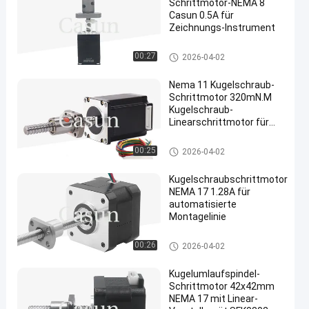
Schrittmotor-NEMA 8
Casun 0.5A für
Zeichnungs-Instrument
Kugelumlaufspindel NEMA 17
00:27
2026-04-02
Nema 11 Kugelschraub-
Schrittmotor 320mN.M
Kugelschraub-
Linearschrittmotor für
CNC
Kugelumlaufspindel NEMA 17
00:25
2026-04-02
Kugelschraubschrittmotor
NEMA 17 1.28A für
automatisierte
Montagelinie
Kugelumlaufspindel NEMA 17
00:26
2026-04-02
Kugelumlaufspindel-
Schrittmotor 42x42mm
NEMA 17 mit Linear-