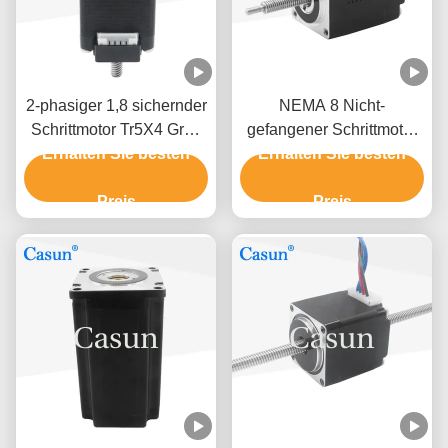
2-phasiger 1,8 sichernder
NEMA 8 Nicht-
Schrittmotor Tr5X4 Grad
gefangener Schrittmotor
NEMA 11 nicht mit CER
Erhalten Sie besten
für Bildungsroboter mit
Erhalten Sie besten
ROHS
15mN.m
Preis
Preis