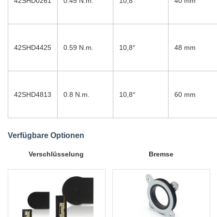
42SHD0261
0.45 N.m.
10,8°
40 mm
42SHD4425
0.59 N.m.
10,8°
48 mm
42SHD4813
0.8 N.m.
10,8°
60 mm
Verfügbare Optionen
Verschlüsselung
Bremse