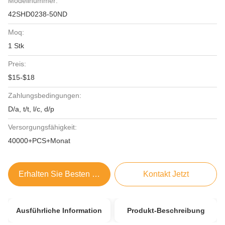
Modellnummer:
42SHD0238-50ND
Moq:
1 Stk
Preis:
$15-$18
Zahlungsbedingungen:
D/a, t/t, l/c, d/p
Versorgungsfähigkeit:
40000+PCS+Monat
Erhalten Sie Besten Preis
Kontakt Jetzt
Ausführliche Information
Produkt-Beschreibung