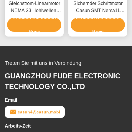
Gleichstrom-Linearmotor
Sichernder Schrittmotor
NEMA 23 Hohlwellen-
Casun SMT Nema11
Erhalten Sie besten
Schrittmotor 100 mm
nicht für Fräsmaschine
Erhalten Sie besten
Körper 4.5A Nc-Maschine
CNC
Preis
Preis
Treten Sie mit uns in Verbindung
GUANGZHOU FUDE ELECTRONIC
TECHNOLOGY CO.,LTD
Email
casun4@casun.mobi
Arbeits-Zeit