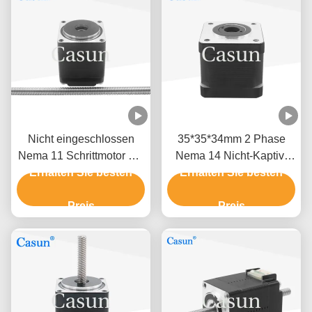
Nicht eingeschlossen
35*35*34mm 2 Phase
Nema 11 Schrittmotor 1,8
Nema 14 Nicht-Kaptiv-
Grad 28*28*33mm 0,8A
Erhalten Sie besten
Erhalten Sie besten
Schrittmotor 1.5A für
für Präzisionsinstrument
Schräglicht
Preis
Preis