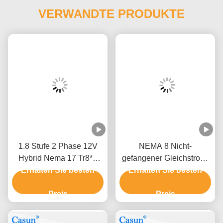
VERWANDTE PRODUKTE
1.8 Stufe 2 Phase 12V
NEMA 8 Nicht-
Hybrid Nema 17 Tr8*2
gefangener Gleichstrom-
Erhalten Sie besten
Nicht-gefangener
Erhalten Sie besten
Schrittmotor 38 mm
Schrittmotor 48 mm
Körper Tr5×2 für
Körper
Preis
Schönheitsgeräte
Preis