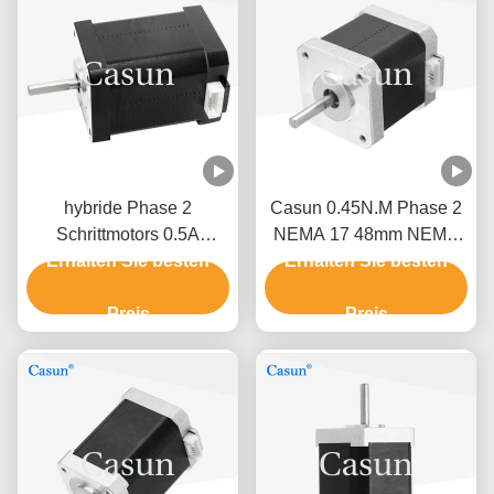
hybride Phase 2
Casun 0.45N.M Phase 2
Schrittmotors 0.5A
NEMA 17 48mm NEMA
0.78N.M Nema 17 des
Erhalten Sie besten
17 Schrittmotor-1.5A 1,8
Erhalten Sie besten
Drucker-3D 60mm
Grad
Preis
Preis