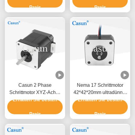
hohe Präzision
Preis
Preis
Casun 2 Phase
Nema 17 Schrittmotor
Schrittmotor XYZ-Achse
42*42*20mm ultradünner
Erhalten Sie besten
NEMA17 0.52Nm
Körper 1,0A 130mN.m für
Erhalten Sie besten
medizinische Ausrüstung
Preis
Preis