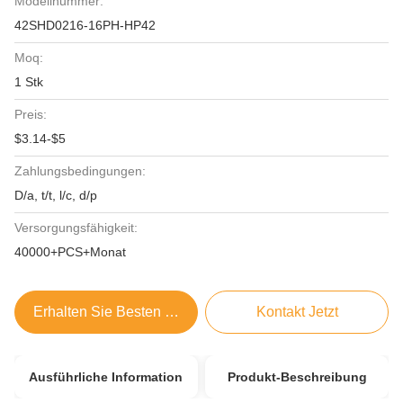
Modellnummer:
42SHD0216-16PH-HP42
Moq:
1 Stk
Preis:
$3.14-$5
Zahlungsbedingungen:
D/a, t/t, l/c, d/p
Versorgungsfähigkeit:
40000+PCS+Monat
Erhalten Sie Besten Preis
Kontakt Jetzt
Ausführliche Information
Produkt-Beschreibung