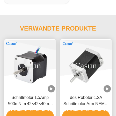
VERWANDTE PRODUKTE
Schrittmotor 1.5Amp
des Roboter-1.2A
500mN.m 42×42×40mm
Schrittmotor Arm-NEMA-
NEMA 17 mit ISO CE
Erhalten Sie besten
Erhalten Sie besten
17 1,8 Grad 2 Phase