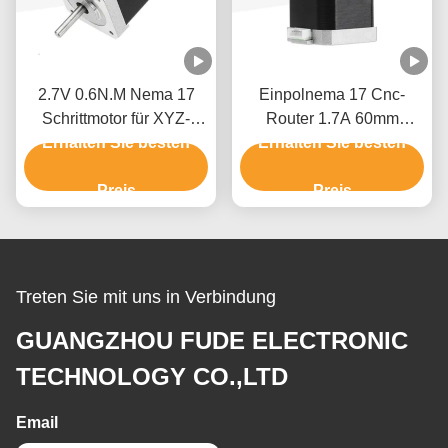
2.7V 0.6N.M Nema 17
Einpolnema 17 Cnc-
Schrittmotor für XYZ-
Router 1.7A 60mm
Erhalten Sie besten
Messgerät
Schrittmotor Cnc-3018
Erhalten Sie besten
Preis
Preis
Treten Sie mit uns in Verbindung
GUANGZHOU FUDE ELECTRONIC
TECHNOLOGY CO.,LTD
Email