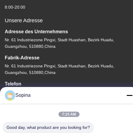
8:00-20:00
Unsere Adresse
Adresse des Unternehmens
Nr. 61 Industriezone Pingxi, Stadt Huashan, Bezirk Huadu,
Guangzhou, 510880,China
Fabrik-Adresse
Nr. 61 Industriezone Pingxi, Stadt Huashan, Bezirk Huadu,
Guangzhou, 510880,China
Telefon
86-13539447986
Sopina
7:15 AM
Gute Qualität Chinas Hybrid-Schrittmotor Lieferant. Copyright-©
Good day, what product are you looking for?