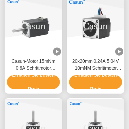
Casun-Motor 15mNm
20x20mm 0.24A 5.04V
0.6A Schrittmotor
10mNM Schrittmotor
Erhalten Sie besten
20x20mm NEMA 8
NEMA 8 Hybridfür Silber
Erhalten Sie besten
Zweiphasen
DIY 3D
Preis
Preis