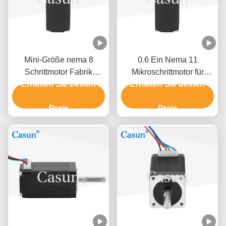
Mini-Größe nema 8
0.6 Ein Nema 11
Schrittmotor Fabrik
Mikroschrittmotor für
Erhalten Sie besten
8HS13-0604S
Erhalten Sie besten
Roboter mit ROHS-
Anpassung
Zertifizierung
Preis
Preis