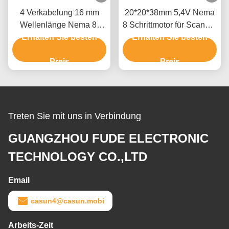
4 Verkabelung 16 mm
20*20*38mm 5,4V Nema
Wellenlänge Nema 8-
8 Schrittmotor für Scanner
Erhalten Sie besten
Stufenmotor für
Erhalten Sie besten
mit CE ROHS
Präzisionsinstrumente
Preis
Preis
Treten Sie mit uns in Verbindung
GUANGZHOU FUDE ELECTRONIC
TECHNOLOGY CO.,LTD
Email
casun4@casun.mobi
Arbeits-Zeit