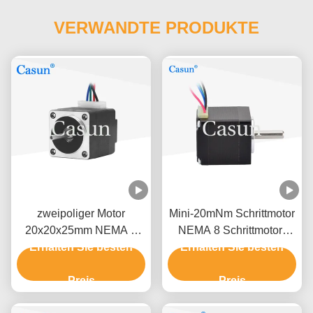
VERWANDTE PRODUKTE
zweipoliger Motor
Mini-20mNm Schrittmotor
20x20x25mm NEMA 8
NEMA 8 Schrittmotor-
des Draht-10mNm 4 des
Erhalten Sie besten
Erhalten Sie besten
0.6A Casun für
Schrittmotor-5V 0.24A
Schönheits-Ausrüstung
Preis
Preis