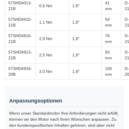
57SHD4013-
41
D-
0,6 Nm
1,8°
21B
mm
2
57SHD4415-
54
D-
1,1 Nm
1,8°
21B
mm
2
57SHD4816-
76
D-
2,0 Nm
1,8°
21B
mm
2
57SHD4913-
83
D-
2,5 Nm
1,8°
21B
mm
2
57SHD4934-
100
D-
3,0 Nm
1,8°
20B
mm
2
Anpassungsoptionen
Wenn unser Standardmotor Ihre Anforderungen nicht erfüllt,
können wir den Motor nach Ihren Wünschen anpassen. Zu
den kundenspezifischen Inhalten gehören, sind aber nicht