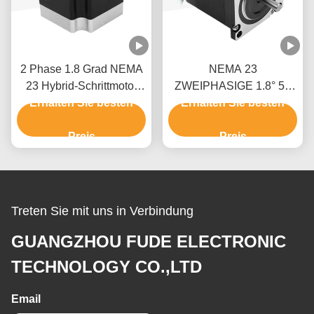
2 Phase 1.8 Grad NEMA
NEMA 23
23 Hybrid-Schrittmotor
ZWEIPHASIGE 1.8° 57
Schrittmotor-Kit CNC mit
Erhalten Sie besten
Erhalten Sie besten
Schrittmotor 54MM
CE
Körper 1.0A
Preis
Druckmaschine
Preis
Treten Sie mit uns in Verbindung
GUANGZHOU FUDE ELECTRONIC
TECHNOLOGY CO.,LTD
Email