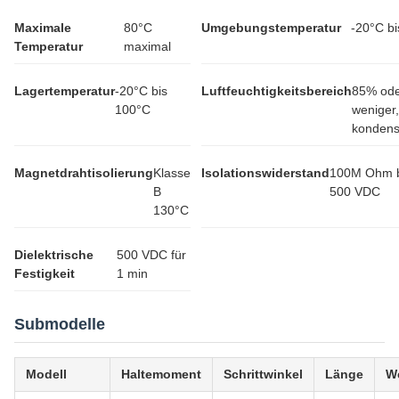
Maximale
80°C
Umgebungstemperatur
-20°C b
Temperatur
maximal
Lagertemperatur
-20°C bis
Luftfeuchtigkeitsbereich
85% od
100°C
weniger,
kondens
Magnetdrahtisolierung
Klasse
Isolationswiderstand
100M Ohm 
B
500 VDC
130°C
Dielektrische
500 VDC für
Festigkeit
1 min
Submodelle
Modell
Haltemoment
Schrittwinkel
Länge
W