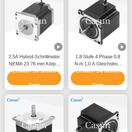
2.5A Hybrid-Schrittmotor
1.8 Stufe 4 Phase 0,9
NEMA 23 76 mm Körper
N.m 1,0 A Gleichstrom
Erhalten Sie besten
1,5 N.M für CNC-
Erhalten Sie besten
NEMA 23 Hybrid-
Maschine
Schrittmotor für CNC-
Preis
Roboter
Preis