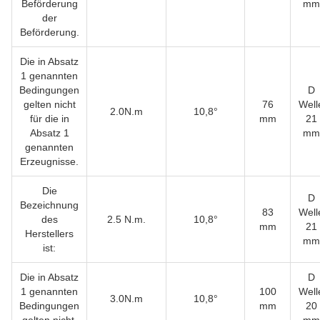
Beförderung
mm
der
Beförderung.
Die in Absatz
1 genannten
Bedingungen
D
gelten nicht
76
Well
2.0N.m
10,8°
für die in
mm
21
Absatz 1
mm
genannten
Erzeugnisse.
Die
D
Bezeichnung
83
Well
des
2.5 N.m.
10,8°
mm
21
Herstellers
mm
ist:
Die in Absatz
D
1 genannten
100
Well
3.0N.m
10,8°
Bedingungen
mm
20