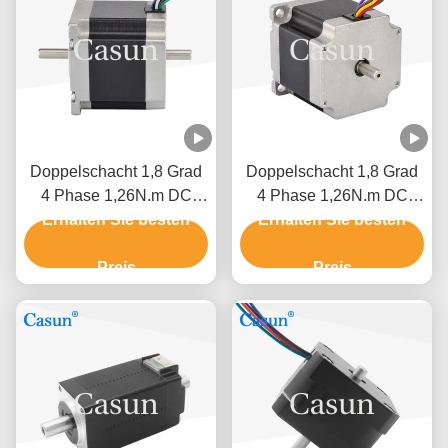
Doppelschacht 1,8 Grad
Doppelschacht 1,8 Grad
4 Phase 1,26N.m DC
4 Phase 1,26N.m DC
Erhalten Sie besten
NEMA 23 Hybrid-
Erhalten Sie besten
NEMA 23 Hybrid-
Schrittmotor CNC-
Schrittmotor CNC-
Roboter
Preis
Roboter
Preis