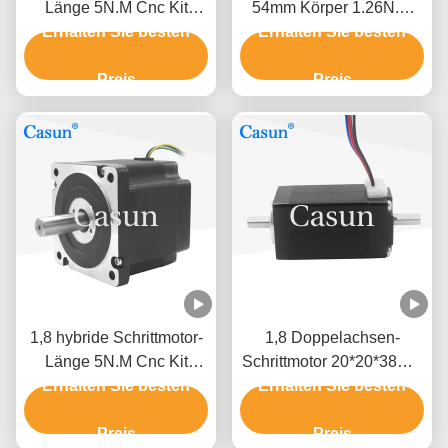
Länge 5N.M Cnc Kit
54mm Körper 1.26N.m
Erhalten Sie besten
Stepping Motor Grad
2.8A Doppelwelle für
Erhalten Sie besten
NEMA 34 86mm
CNC
Preis
Preis
1,8 hybride Schrittmotor-
1,8 Doppelachsen-
Länge 5N.M Cnc Kit
Schrittmotor 20*20*38mm
Erhalten Sie besten
Stepping Motor Grad
Grad NEMA 8 40mN.M
Erhalten Sie besten
NEMA 34 86mm
ROHS
Preis
Preis