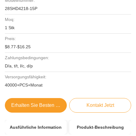
Modellnummer:
28SHD4218-15P
Moq:
1 Stk
Preis:
$8.77-$16.25
Zahlungsbedingungen:
D/a, t/t, l/c, d/p
Versorgungsfähigkeit:
40000+PCS+Monat
Erhalten Sie Besten Preis
Kontakt Jetzt
Ausführliche Information
Produkt-Beschreibung