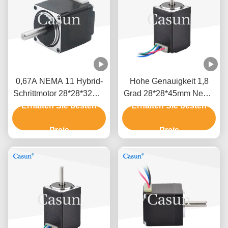
0,67A NEMA 11 Hybrid-
Hohe Genauigkeit 1,8
Schrittmotor 28*28*32mm
Grad 28*28*45mm Nema
80mN.M 0,67A CE ROHS
Erhalten Sie besten
11 Hybrid-Schrittmotor
Erhalten Sie besten
1.5A für Geldautomaten
Preis
Preis