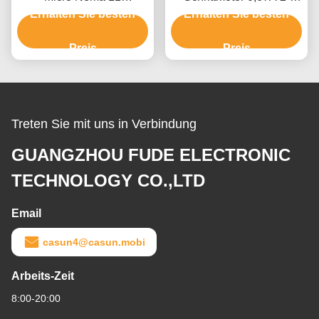
Schrittmotor 0,42A Casun
Erhalten Sie besten
Phasen-Verkabelung für
Erhalten Sie besten
5V Schrittmotor für
Drehlicht
medizinische Geräte
Preis
Preis
Treten Sie mit uns in Verbindung
GUANGZHOU FUDE ELECTRONIC
TECHNOLOGY CO.,LTD
Email
casun4@casun.mobi
Arbeits-Zeit
8:00-20:00