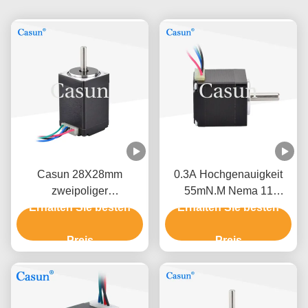
Casun 28X28mm
0.3A Hochgenauigkeit
zweipoliger
55mN.M Nema 11
ZweiphasenSchrittmotor
Erhalten Sie besten
Erhalten Sie besten
Schrittmotor für
NEMA 11 Schrittmotor-
Koordinatenmessgerät
0.67A
Preis
Preis