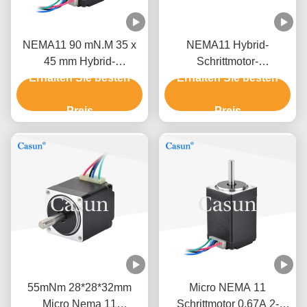
NEMA11 90 mN.M 35 x
NEMA11 Hybrid-
45 mm Hybrid-
Schrittmotor-
Erhalten Sie besten
Schrittmotor für
Haltemoment 60 mN.M
Erhalten Sie besten
medizinische Geräte
35 x 32 mm für
Preis
Schönheitsgeräte
Preis
55mNm 28*28*32mm
Micro NEMA 11
Micro Nema 11
Schrittmotor 0,67A 2-