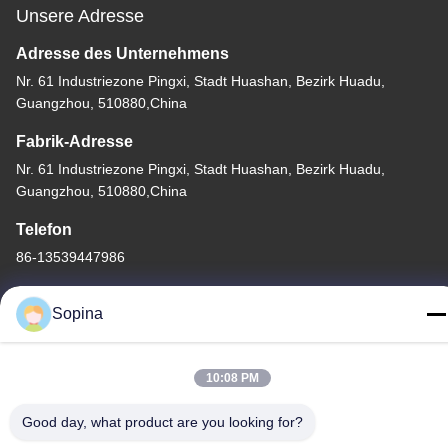
Unsere Adresse
Adresse des Unternehmens
Nr. 61 Industriezone Pingxi, Stadt Huashan, Bezirk Huadu,
Guangzhou, 510880,China
Fabrik-Adresse
Nr. 61 Industriezone Pingxi, Stadt Huashan, Bezirk Huadu,
Guangzhou, 510880,China
Telefon
86-13539447986
Sopina
Gute Qualität Chinas Hybrid-Schrittmotor Lieferant. Copyright-©
10:08 PM
2023-2026 GUANGZHOU FUDE ELECTRONIC TECHNOLOGY
Good day, what product are you looking for?
CO.,LTD . Alle Rechte vorbehalten.