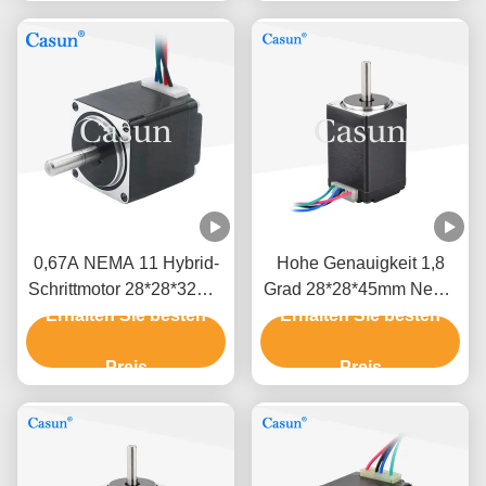
0,67A NEMA 11 Hybrid-
Hohe Genauigkeit 1,8
Schrittmotor 28*28*32mm
Grad 28*28*45mm Nema
80mN.M 0,67A CE ROHS
Erhalten Sie besten
11 Hybrid-Schrittmotor
Erhalten Sie besten
1.5A für Geldautomaten
Preis
Preis