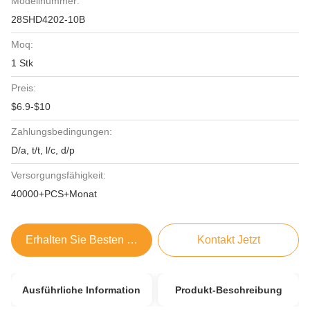
Modellnummer:
28SHD4202-10B
Moq:
1 Stk
Preis:
$6.9-$10
Zahlungsbedingungen:
D/a, t/t, l/c, d/p
Versorgungsfähigkeit:
40000+PCS+Monat
Erhalten Sie Besten Preis
Kontakt Jetzt
Ausführliche Information
Produkt-Beschreibung