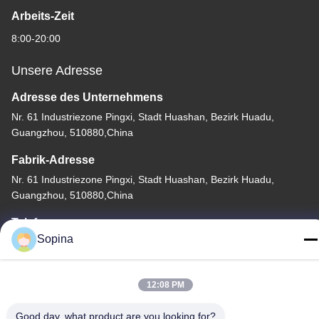
Arbeits-Zeit
8:00-20:00
Unsere Adresse
Adresse des Unternehmens
Nr. 61 Industriezone Pingxi, Stadt Huashan, Bezirk Huadu,
Guangzhou, 510880,China
Fabrik-Adresse
Nr. 61 Industriezone Pingxi, Stadt Huashan, Bezirk Huadu,
Guangzhou, 510880,China
Telefon
Sopina
86-13539447986
12:08 PM
Good day, what product are you looking for?