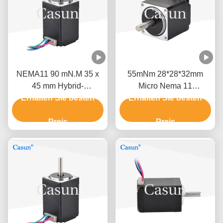
NEMA11 90 mN.M 35 x
55mNm 28*28*32mm
45 mm Hybrid-
Micro Nema 11
Erhalten Sie besten
Schrittmotor für
Schrittmotor 0,42A Casun
Erhalten Sie besten
medizinische Geräte
5V Schrittmotor für
Preis
medizinische Geräte
Preis