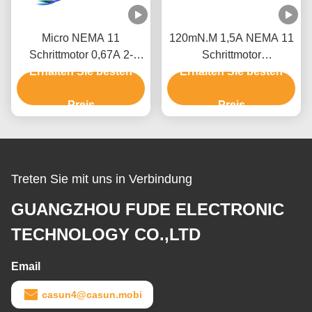
Micro NEMA 11
120mN.M 1,5A NEMA 11
Schrittmotor 0,67A 2-
Schrittmotor
Phasen-Verkabelung für
Erhalten Sie besten
Erhalten Sie besten
28x28x45mm Casun
Drehlicht
Schrittmotor für Roboter
Preis
Preis
Treten Sie mit uns in Verbindung
GUANGZHOU FUDE ELECTRONIC
TECHNOLOGY CO.,LTD
Email
casun4@casun.mobi