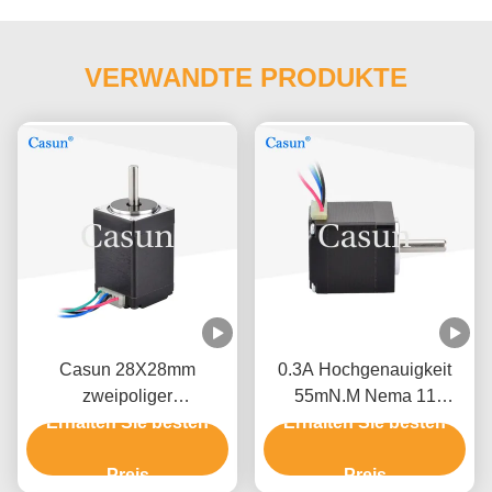
VERWANDTE PRODUKTE
Casun 28X28mm
0.3A Hochgenauigkeit
zweipoliger
55mN.M Nema 11
ZweiphasenSchrittmotor
Erhalten Sie besten
Erhalten Sie besten
Schrittmotor für
NEMA 11 Schrittmotor-
Koordinatenmessgerät
0.67A
Preis
Preis