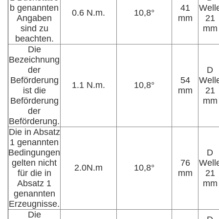
b genannten
41
Well
0.6 N.m.
10,8°
Angaben
mm
21
sind zu
mm
beachten.
Die
Bezeichnung
der
D
Beförderung
54
Well
1.1 N.m.
10,8°
ist die
mm
21
Beförderung
mm
der
Beförderung.
Die in Absatz
1 genannten
Bedingungen
D
gelten nicht
76
Well
2.0N.m
10,8°
für die in
mm
21
Absatz 1
mm
genannten
Erzeugnisse.
Die