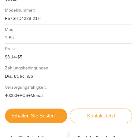
Modellnummer:
F57SHD4228-21H
Moq:
1 Stk
Preis:
$3.14-$5
Zahlungsbedingungen:
D/a, t/t, l/c, d/p
Versorgungsfähigkeit:
40000+PCS+Monat
Erhalten Sie Besten Preis
Kontakt Jetzt