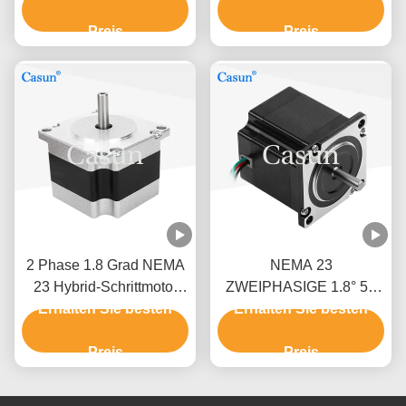
Maschine
Schrittmotor für CNC-
Preis
Roboter
Preis
2 Phase 1.8 Grad NEMA
NEMA 23
23 Hybrid-Schrittmotor
ZWEIPHASIGE 1.8° 57
Schrittmotor-Kit CNC mit
Erhalten Sie besten
Erhalten Sie besten
Schrittmotor 54MM
CE
Körper 1.0A
Preis
Druckmaschine
Preis