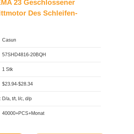
MA 23 Geschlossener
ittmotor Des Schleifen-
Casun
57SHD4816-20BQH
1 Stk
$23.94-$28.34
:
D/a, t/t, l/c, d/p
40000+PCS+Monat