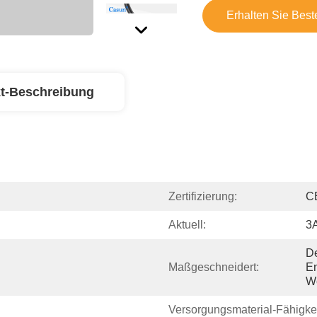
Erhalten Sie Best
t-Beschreibung
Zertifizierung:
C
Aktuell:
3
De
Maßgeschneidert:
En
W
Versorgungsmaterial-Fähigkei