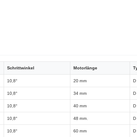
Schrittwinkel
Motorlänge
T
10,8°
20 mm
D
10,8°
34 mm
D
10,8°
40 mm
D
10,8°
48 mm.
D
10,8°
60 mm
D