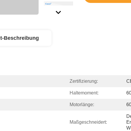
t-Beschreibung
Zertifizierung:
C
Haltemoment:
6
Motorlänge:
6
De
Maßgeschneidert:
En
W