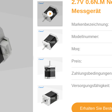
2.7V 0.6N.M N
Messgerät
Markenbezeichnung:
Modellnummer:
Moq:
Preis:
Zahlungsbedingungen
Versorgungsfähigkeit:
Erhalten Sie Best