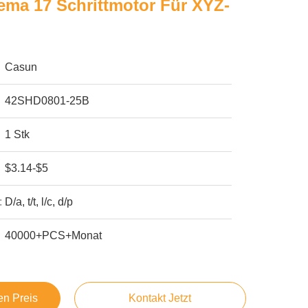
ema 17 Schrittmotor Für XYZ-
Casun
42SHD0801-25B
1 Stk
$3.14-$5
:
D/a, t/t, l/c, d/p
40000+PCS+Monat
en Preis
Kontakt Jetzt