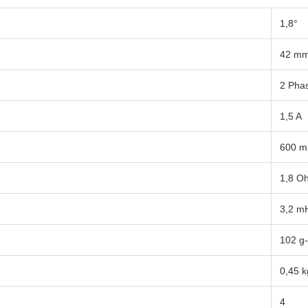
1,8°
42 m
2 Pha
1,5 A
600 
1,8 O
3,2 m
102 g
0,45 k
4