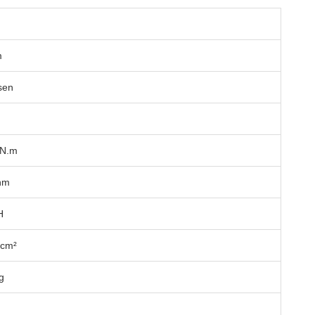
m
sen
mN.m
hm
H
-cm²
g