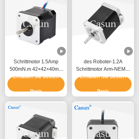
Schrittmotor 1.5Amp
des Roboter-1.2A
500mN.m 42×42×40mm
Schrittmotor Arm-NEMA-
NEMA 17 mit ISO CE
Erhalten Sie besten
Erhalten Sie besten
17 1,8 Grad 2 Phase
hohe Präzision
Preis
Preis