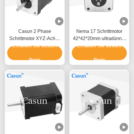
Casun 2 Phase
Nema 17 Schrittmotor
Schrittmotor XYZ-Achse
42*42*20mm ultradünner
Erhalten Sie besten
NEMA17 0.52Nm
Körper 1,0A 130mN.m für
Erhalten Sie besten
medizinische Ausrüstung
Preis
Preis