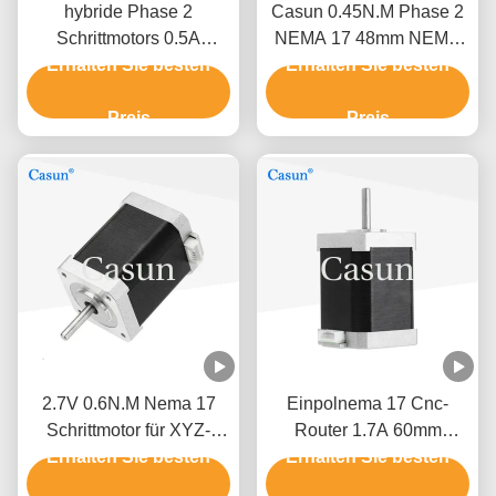
hybride Phase 2
Casun 0.45N.M Phase 2
Schrittmotors 0.5A
NEMA 17 48mm NEMA
0.78N.M Nema 17 des
Erhalten Sie besten
17 Schrittmotor-1.5A 1,8
Erhalten Sie besten
Drucker-3D 60mm
Grad
Preis
Preis
2.7V 0.6N.M Nema 17
Einpolnema 17 Cnc-
Schrittmotor für XYZ-
Router 1.7A 60mm
Erhalten Sie besten
Messgerät
Schrittmotor Cnc-3018
Erhalten Sie besten