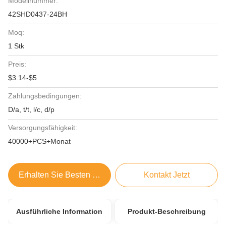
Modellnummer:
42SHD0437-24BH
Moq:
1 Stk
Preis:
$3.14-$5
Zahlungsbedingungen:
D/a, t/t, l/c, d/p
Versorgungsfähigkeit:
40000+PCS+Monat
Erhalten Sie Besten Preis
Kontakt Jetzt
Ausführliche Information
Produkt-Beschreibung