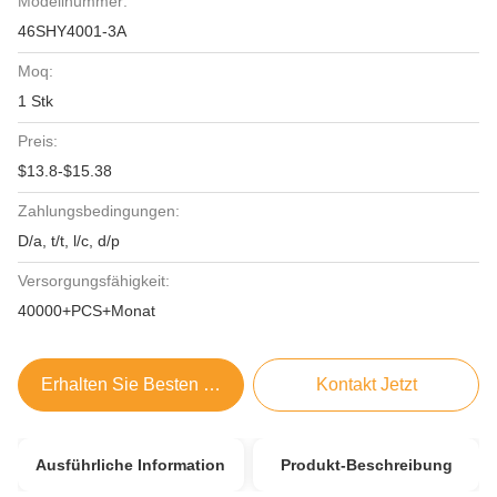
Modellnummer:
46SHY4001-3A
Moq:
1 Stk
Preis:
$13.8-$15.38
Zahlungsbedingungen:
D/a, t/t, l/c, d/p
Versorgungsfähigkeit:
40000+PCS+Monat
Erhalten Sie Besten Preis
Kontakt Jetzt
Ausführliche Information
Produkt-Beschreibung