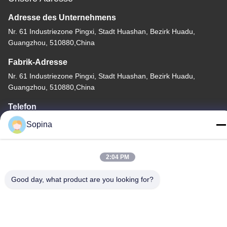
Adresse des Unternehmens
Nr. 61 Industriezone Pingxi, Stadt Huashan, Bezirk Huadu,
Guangzhou, 510880,China
Fabrik-Adresse
Nr. 61 Industriezone Pingxi, Stadt Huashan, Bezirk Huadu,
Guangzhou, 510880,China
Telefon
86-13539447986
Sopina
2:04 PM
Good day, what product are you looking for?
Gute Qualität Chinas Hybrid-Schrittmotor Lieferant. Copyright-©
2023-2026 GUANGZHOU FUDE ELECTRONIC TECHNOLOGY
CO.,LTD . Alle Rechte vorbehalten.
Datenschutz-Bestimmungen
|
Sitemap