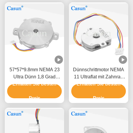
57*57*9.8mm NEMA 23
Dünnschrittmotor NEMA
Ultra Dünn 1,8 Grad
11 Ultraflat mit Zahnrad
Erhalten Sie besten
Schrittmotor 0,6A für
0,5A 28*28*9,5mm für
Erhalten Sie besten
Fernsehen
SMT-Zuführer
Preis
Preis