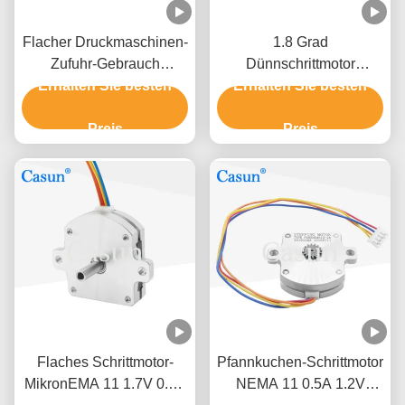
Flacher Druckmaschinen-
1.8 Grad
Zufuhr-Gebrauch
Dünnschrittmotor
Schrittmotor-NEMA 23
Erhalten Sie besten
Erhalten Sie besten
Flachmotor 52mN.m
2.8V 0.8A
46*46*13,2mm 1,0A für
Preis
die Zuführung
Preis
Flaches Schrittmotor-
Pfannkuchen-Schrittmotor
MikronEMA 11 1.7V 0.5A
NEMA 11 0.5A 1.2V