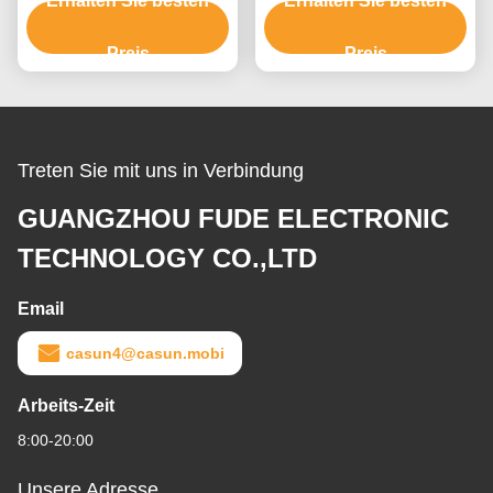
Erhalten Sie besten
Casun für
Erhalten Sie besten
flacher Schrittmotor
Druckmaschinen-Zufuhr
drehmomentstark
Preis
Preis
Treten Sie mit uns in Verbindung
GUANGZHOU FUDE ELECTRONIC
TECHNOLOGY CO.,LTD
Email
casun4@casun.mobi
Arbeits-Zeit
8:00-20:00
Unsere Adresse