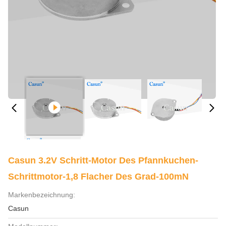
Casun 3.2V Schritt-Motor Des Pfannkuchen-
Schrittmotor-1,8 Flacher Des Grad-100mN
Markenbezeichnung:
Casun