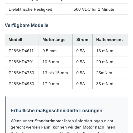
Dielektrische Festigkeit
500 VDC für 1 Minute
Verfügbare Modelle
Modell
Motorlänge
Strom
Haltemoment
P28SHD4611
9.5 mm
0.5A
16 mN.m
P28SHD4701
10.6 mm
0.5A
20 mN.m
P28SHD4750
13 bis 15 mm
0.5A
25mN.m
P28SHD4950
17.9 mm
0.5A
35 mN.m.
Erhältliche maßgeschneiderte Lösungen
Wenn unser Standardmotor Ihren Anforderungen nicht
gerecht werden kann, können wir den Motor nach Ihren