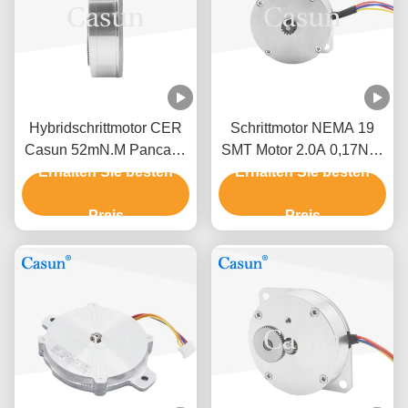
Hybridschrittmotor CER
Schrittmotor NEMA 19
Casun 52mN.M Pancake
SMT Motor 2.0A 0,17N.m
Stepper Motor 1,8 Grad-
Erhalten Sie besten
Erhalten Sie besten
46*46*21mm für die
2.5V
Zufuhr
Preis
Preis