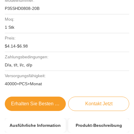
Modellnummer:
P35SHD0808-20B
Moq:
1 Stk
Preis:
$4.14-$6.98
Zahlungsbedingungen:
D/a, t/t, l/c, d/p
Versorgungsfähigkeit:
40000+PCS+Monat
Erhalten Sie Besten Preis
Kontakt Jetzt
Ausführliche Information
Produkt-Beschreibung