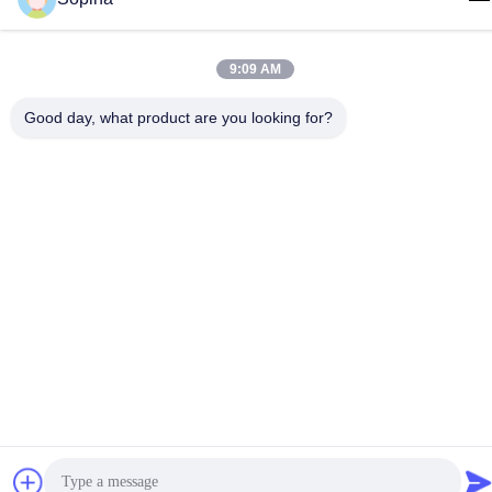
86-13539447986
9:09 AM
Good day, what product are you looking for?
Gute Qualität Chinas Hybrid-Schrittmotor Lieferant. Copyright-©
2023-2026 GUANGZHOU FUDE ELECTRONIC TECHNOLOGY
CO.,LTD . Alle Rechte vorbehalten.
Datenschutz-Bestimmungen
|
Sitemap