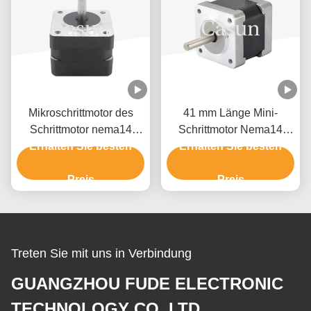
Mikroschrittmotor des
41 mm Länge Mini-
Schrittmotor nema14
Schrittmotor Nema14
35x35x40mm 350mN.m
Erhalten Sie besten
35x35x41mm 180mN.M
Erhalten Sie besten
mit drehmomentstarkem
Für Medizinmaschine
Preis
Preis
Treten Sie mit uns in Verbindung
GUANGZHOU FUDE ELECTRONIC
TECHNOLOGY CO.,LTD