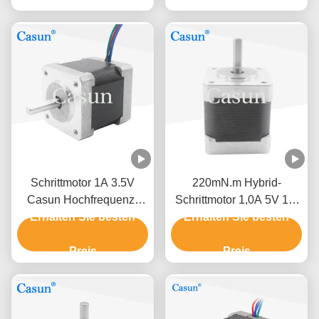
Schrittmotor 1A 3.5V
220mN.m Hybrid-
Casun Hochfrequenz-
Schrittmotor 1,0A 5V 1,8
ATM-Roboter-Arm-NEMA
Erhalten Sie besten
Erhalten Sie besten
Grad Vierdrahtmotor
14
Preis
Preis