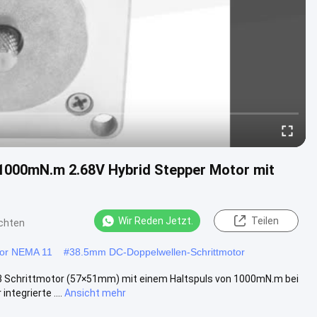
1000mN.m 2.68V Hybrid Stepper Motor mit
Wir Reden Jetzt.
Teilen
chten
tor NEMA 11
#
38.5mm DC-Doppelwellen-Schrittmotor
3 Schrittmotor (57×51mm) mit einem Haltspuls von 1000mN.m bei
tegrierte ....
Ansicht mehr