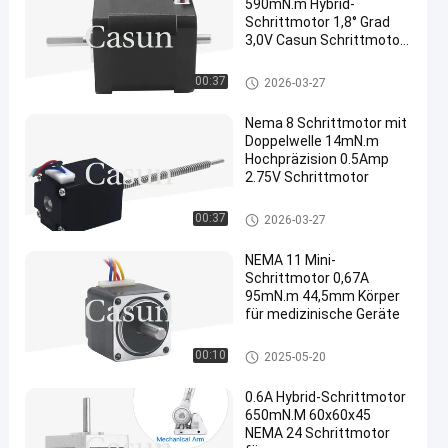
590mN.m Hybrid-
Schrittmotor 1,8° Grad
3,0V Casun Schrittmotor
für 3D-Drucker
Doppelwellen-Schrittmotor
00:37
2026-03-27
Nema 8 Schrittmotor mit
Doppelwelle 14mN.m
Hochpräzision 0.5Amp
2.75V Schrittmotor
Doppelwellen-Schrittmotor
00:37
2026-03-27
NEMA 11 Mini-
Schrittmotor 0,67A
95mN.m 44,5mm Körper
für medizinische Geräte
Schrittmotor NEMA 11
00:10
2025-05-20
0.6A Hybrid-Schrittmotor
650mN.M 60x60x45
NEMA 24 Schrittmotor