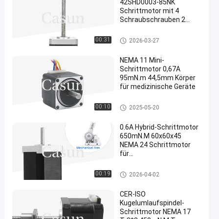
42SHD0003-85NK
Schrittmotor mit 4
Schraubschrauben 2
Phase für CNC-Laser und
3D-Drucker
Schrittmotor NEMA 17 mit Leit
00:31
2026-03-27
spindel
NEMA 11 Mini-
Schrittmotor 0,67A
95mN.m 44,5mm Körper
für medizinische Geräte
Schrittmotor NEMA 11
00:10
2025-05-20
0.6A Hybrid-Schrittmotor
650mN.M 60x60x45
NEMA 24 Schrittmotor
für
Automationsmaschine
Schrittmotor NEMA 24
00:19
2026-04-02
CER-ISO
Kugelumlaufspindel-
Schrittmotor NEMA 17