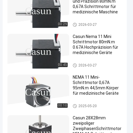
und Präzision 80mN.m
0,67A Schrittmotor für
medizinische Maschine
Schrittmotor NEMA 11
00:29
2026-03-27
Casun Nema 11 Mini
Schrittmotor 80mN.m
0.67A Hochpräzision für
medizinische Geräte
Schrittmotor NEMA 11
00:45
2026-03-27
NEMA 11 Mini-
Schrittmotor 0,67A
95mN.m 44,5mm Körper
für medizinische Geräte
Schrittmotor NEMA 11
00:10
2025-05-20
Casun 28X28mm
zweipoliger
ZweiphasenSchrittmotor